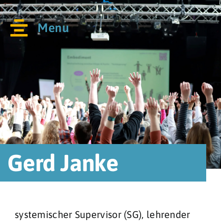
Skip
springen
to
Menu
content
Gerd Janke
systemischer Supervisor (SG), lehrender